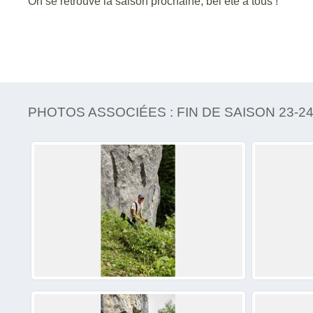
On se retrouve la saison prochaine, bel été à tous !
PHOTOS ASSOCIÉES : FIN DE SAISON 23-2