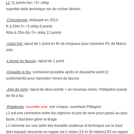
L2
11 points 6a+ / 5+ oblig
superbe dalle technique sur du rocher Verdon
-Chicodrome:
rééquipé en 2013
R à 20m 5+ / 5 oblig 8 points
Rbis à 25m 6b / 5+ oblig 12 points
-crack hot:
rajout de 1 point en fin de longueur pour rejoindre R1 de Marco
solo
-L'envol du faucon
: rajout de 1 point
-Gypaète le feu
: connexion possible après le deuxième point (2
scellements) pour rejoindre l’envol du faucon
-Joie de vivre
: rajout de deux points + un nouveau relais, l'obligation passe
de 6b à 6a
-Ratatouile
:
nouvelle voie
voir croquis, ouverture P.Magnin
L1 est une connexion entre les oignions et joie de vivre pour passé au plus
facile, il faut bien gérer le tirage
L2 remonte sur une dalle très travaillé soutenue et technique sur le haut
(très équipé) descente en rappel via 2 relais (15 et 30 mètres) R2 en rappel